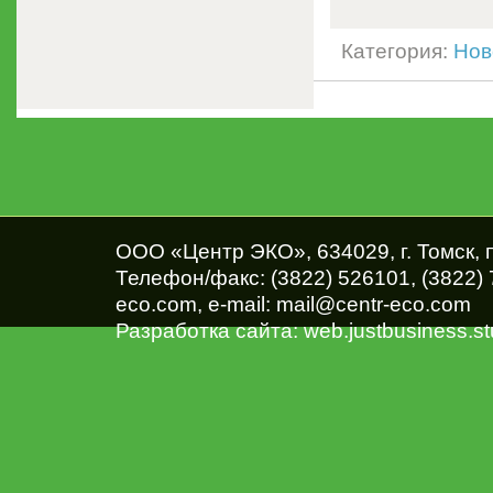
Категория:
Нов
ООО «Центр ЭКО», 634029, г. Томск, п
Телефон/факс: (3822) 526101, (3822) 
ЦЕНТ
eco.com
, e-mail:
mail@centr-eco.com
Р
Разработка сайта:
web.justbusiness.st
ЭКОН
ОМИЧ
ЕСКИХ
КОНСУ
ЛЬТАЦ
ИЙ И
ОЦЕН